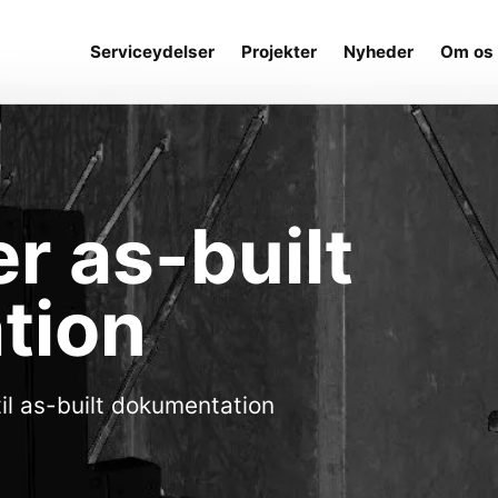
Serviceydelser
Projekter
Nyheder
Om os
r as-built
tion
il as-built dokumentation