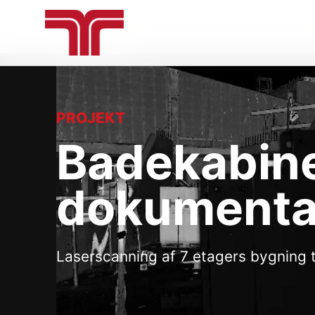
PROJEKT
Badekabine
dokumenta
Laserscanning af 7 etagers bygning t