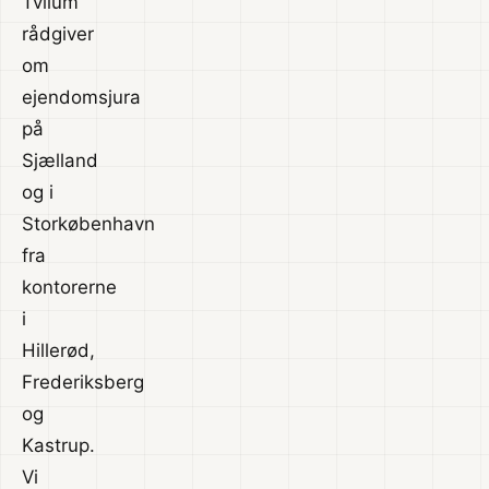
Tvilum
rådgiver
om
ejendomsjura
på
Sjælland
og i
Storkøbenhavn
fra
kontorerne
i
Hillerød,
Frederiksberg
og
Kastrup.
Vi