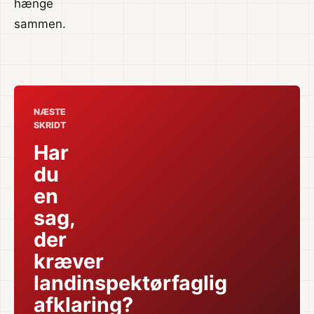
hænge
sammen.
NÆSTE
SKRIDT
Har
du
en
sag,
der
kræver
landinspektørfaglig
afklaring?