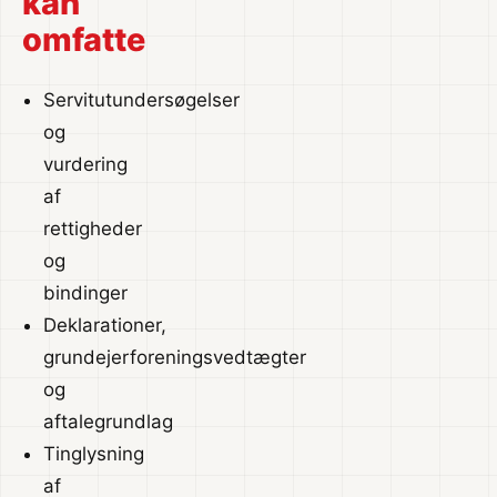
kan
omfatte
Servitutundersøgelser
og
vurdering
af
rettigheder
og
bindinger
Deklarationer,
grundejerforeningsvedtægter
og
aftalegrundlag
Tinglysning
af