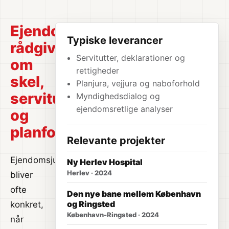
Ejendomsretlig
Typiske leverancer
rådgivning
Servitutter, deklarationer og
om
rettigheder
skel,
Planjura, vejjura og naboforhold
servitutter
Myndighedsdialog og
ejendomsretlige analyser
og
planforhold
Relevante projekter
Ejendomsjura
Ny Herlev Hospital
Herlev · 2024
bliver
ofte
Den nye bane mellem København
og Ringsted
konkret,
København-Ringsted · 2024
når