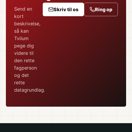
Send en
Skriv til os
Ring op
kort
beskrivelse,
så kan
Tvilum
pege dig
videre til
den rette
fagperson
og det
rette
datagrundlag.