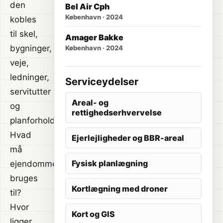
den
Bel Air Cph
København · 2024
kobles
til skel,
Amager Bakke
bygninger,
København · 2024
veje,
ledninger,
Serviceydelser
servitutter
Areal- og
og
rettighedserhvervelse
planforhold.
Hvad
Ejerlejligheder og BBR-areal
må
Fysisk planlægning
ejendommen
bruges
Kortlægning med droner
til?
Hvor
Kort og GIS
ligger