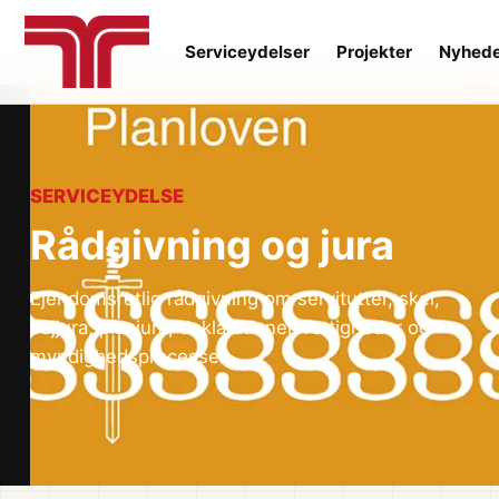
Serviceydelser
Projekter
Nyhed
SERVICEYDELSE
Rådgivning og jura
Ejendomsretlig rådgivning om servitutter, skel,
vejjura, planjura, deklarationer, rettigheder og
myndighedsprocesser.