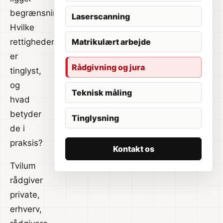
begrænsningerne?
Laserscanning
Hvilke
rettigheder
Matrikulært arbejde
er
Rådgivning og jura
tinglyst,
og
Teknisk måling
hvad
betyder
Tinglysning
de i
praksis?
Kontakt os
Tvilum
rådgiver
private,
erhverv,