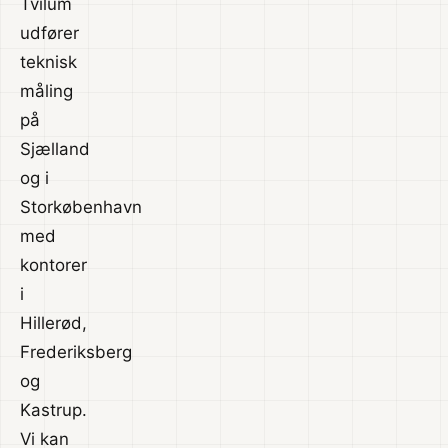
Tvilum
udfører
teknisk
måling
på
Sjælland
og i
Storkøbenhavn
med
kontorer
i
Hillerød,
Frederiksberg
og
Kastrup.
Vi kan