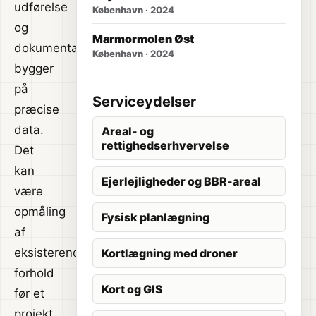
udførelse
København · 2024
og
Marmormolen Øst
dokumentation
København · 2024
bygger
på
Serviceydelser
præcise
data.
Areal- og
rettighedserhvervelse
Det
kan
Ejerlejligheder og BBR-areal
være
opmåling
Fysisk planlægning
af
eksisterende
Kortlægning med droner
forhold
Kort og GIS
før et
projekt,