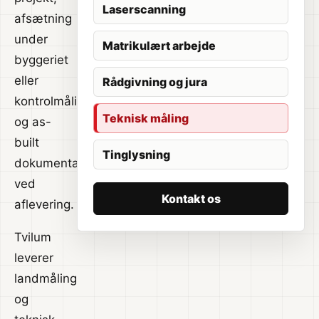
Laserscanning
afsætning
under
Matrikulært arbejde
byggeriet
eller
Rådgivning og jura
kontrolmåling
Teknisk måling
og as-
built
Tinglysning
dokumentation
ved
Kontakt os
aflevering.
Tvilum
leverer
landmåling
og