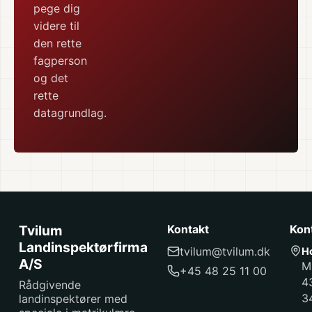
pege dig
videre til
den rette
fagperson
og det
rette
datagrundlag.
Tvilum
Kontakt
Kon
Landinspektørfirma
tvilum@tvilum.dk
H
A/S
M
+45 48 25 11 00
4
Rådgivende
3
landinspektører med