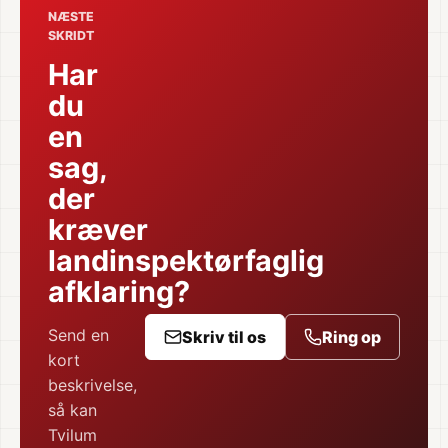
NÆSTE
SKRIDT
Har
du
en
sag,
der
kræver
landinspektørfaglig
afklaring?
Send en
Skriv til os
Ring op
kort
beskrivelse,
så kan
Tvilum