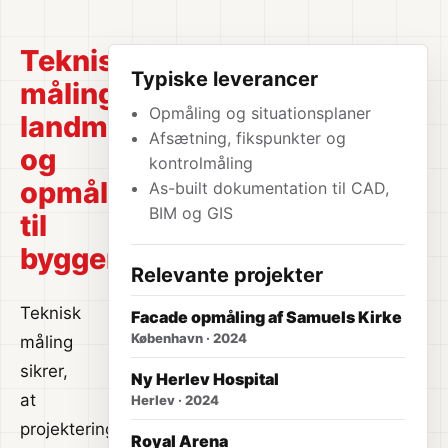
Teknisk
Typiske leverancer
måling,
Opmåling og situationsplaner
landmåling
Afsætning, fikspunkter og
og
kontrolmåling
opmåling
As-built dokumentation til CAD,
BIM og GIS
til
byggeri
Relevante projekter
Teknisk
Facade opmåling af Samuels Kirke
København · 2024
måling
sikrer,
Ny Herlev Hospital
at
Herlev · 2024
projektering,
Royal Arena