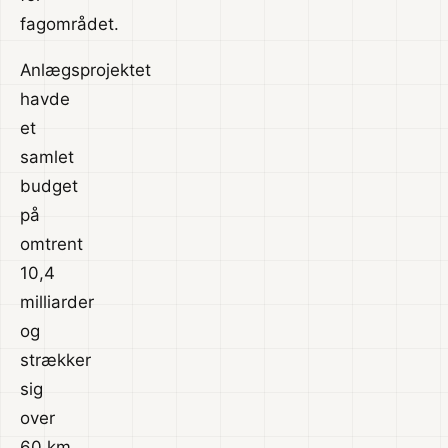
fagområdet.
Anlægsprojektet
havde
et
samlet
budget
på
omtrent
10,4
milliarder
og
strækker
sig
over
60 km