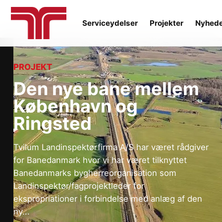
Serviceydelser
Projekter
Nyhed
PROJEKT
Den nye bane mellem
København og
Ringsted
Tvilum Landinspektørfirma A/S har været rådgiver
for Banedanmark hvor vi har været tilknyttet
Banedanmarks bygherreorganisation som
Landinspektør/fagprojektleder for
ekspropriationer i forbindelse med anlæg af den
ny...