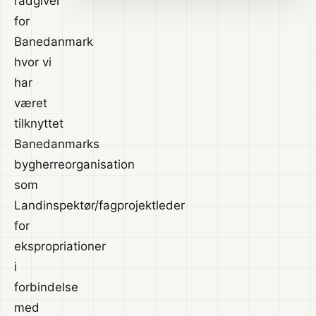
rådgiver
for
Banedanmark
hvor vi
har
været
tilknyttet
Banedanmarks
bygherreorganisation
som
Landinspektør/fagprojektleder
for
ekspropriationer
i
forbindelse
med