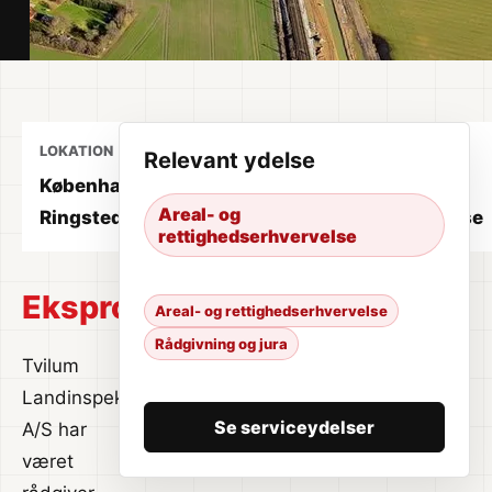
LOKATION
ÅR
YDELSE
Relevant ydelse
København-
2024
Areal- og
Areal- og
Ringsted
rettighedserhvervelse
rettighedserhvervelse
Ekspropriation
Areal- og rettighedserhvervelse
Rådgivning og jura
Tvilum
Landinspektørfirma
Se serviceydelser
A/S har
været